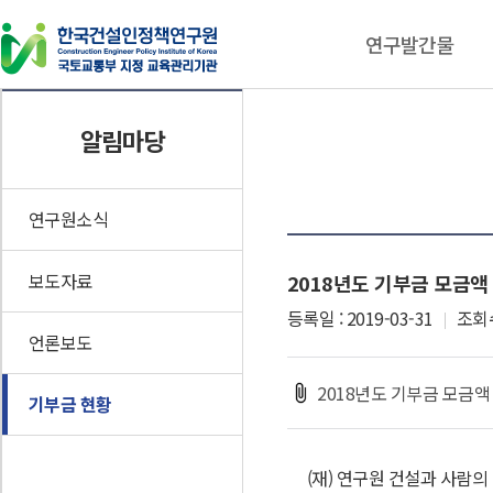
연구발간물
연구발간물
동향자료
알림마당
연구보고서
건설기술인 동향브리핑
CEPIK Insight
인포그래픽스
연구원소식
이슈체크
보도자료
2018년도 기부금 모금액
기타자료
등록일 : 2019-03-31
조회수
언론보도
2018년도 기부금 모금액 
기부금 현황
(재) 연구원 건설과 사람의