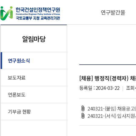
연구발간물
연구발간물
동향자료
알림마당
연구보고서
건설기술인 동향브리핑
CEPIK Insight
인포그래픽스
연구원소식
이슈체크
보도자료
[채용] 행정직(경력자) 
기타자료
등록일 : 2024-03-22
조회수
언론보도
240321-(붙임) 채용공고문
기부금 현황
240321-(서식) 입사지원