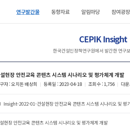
반복내용 건너뛰기
연구발간물
동향자료
알림마당
참여광장
동향자료
알림마당
참여광장
CEPIK Insight
건설기술인 동향브리핑
연구원소식
연구과제 제
보도자료
구독신청
한국건설인정책연구원에서 발간한 연구보
언론보도
기부금 현황
설현장 안전교육 콘텐츠 시스템 시나리오 및 평가체계 개발
구자 : 오치돈 배상희
등록일 : 2023-04-18
조회수 : 1,756
다운로
Insight-2022-01-건설현장 안전교육 콘텐츠 시스템 시나리오 및 평
설현장 안전교육 콘텐츠 시스템 시나리오 및 평가체계 개발