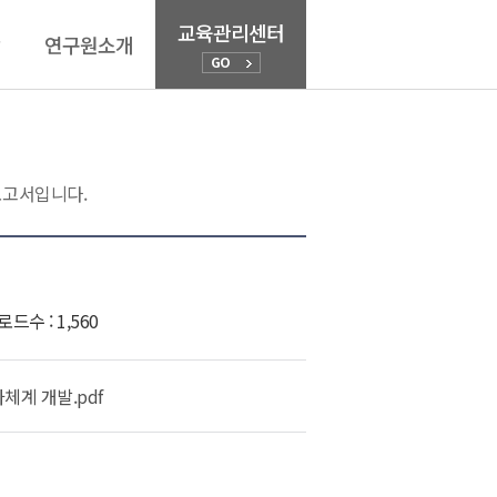
교육관리센터
연구원소개
GO
연구원소개
안
인사말
미션 및 비전
고서입니다.
연혁.역대원장
Annual Report
조직도.연락처
드수 : 1,560
오시는 길
가체계 개발.pdf